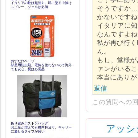
イタリアの蚊は超強力。肌に塗る虫除け
そうですか…
スプレー、ジェルは必須
かないですね
イタリアに知
なんですよね
私が再び行く
ん。
もし、堂様が
おすだけベープ
部屋用防虫剤。電気を使わないので海外
ァンがいるこ
でも安心。夏は必需品
本当にありが
返信
この質問への
折り畳みボストンバッグ
アッシ
お土産が増えても機内持込可。キャリー
に通せるタイプが良い