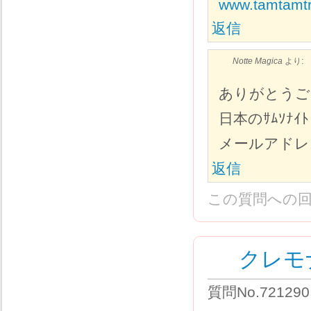
www.tamtamtr
返信
Notte Magica
より:
ありがとうご
日本のｻﾑｿ
メールアドレ
返信
この質問への
クレモ
質問No.72129