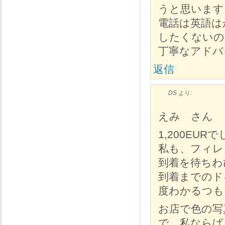
うと思います
電話は英語は
したくないの
丁寧なアドバ
返信
DS
より:
えみ さん
1,200EU
私も、フィレ
到着を待ちわ
到着までのド
度わかるつも
お店で色の写
で、私ならば