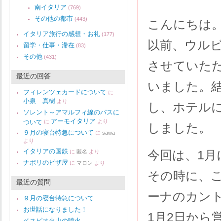
南イタリア
(769)
その他の都市
(443)
こんにちは
イタリア旅行の感想・お礼
(177)
以前、ウル
留学・仕事・滞在
(83)
その他
(431)
させていた
最近の回答
いました。
フィレンツェカードについて
に
小泉 真樹
より
し、ホテル
ソレント～アマルフィ線のバスに
アーモイタリア
ついて
に
より
しました。
９月の寝台特急について
に
sawa
より
イタリアの国鉄
今回は、1
に
匿名
より
ナポリのピザ屋
に
マロン
より
その時に、
最近の質問
ーナのカン
９月の寝台特急について
お世話になりました！
1月2日から
ベスピオ火山の噴火