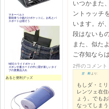
いつかまた
ントゥッチ
マネーベルト
普段使う小銭だけポケットに。お札とパ
スポートは隠そう
います。が
段はないも
また、似た
ご存知なら
NEOスライドポケット
2件のコメント
ズボンや素カードの中に隠す新しいタイ
プの貴重品入れ
堂 剛
より:
あると便利グッズ
もしダ・ミリ
レンツェ在住
ょう。でもお
なってしまう