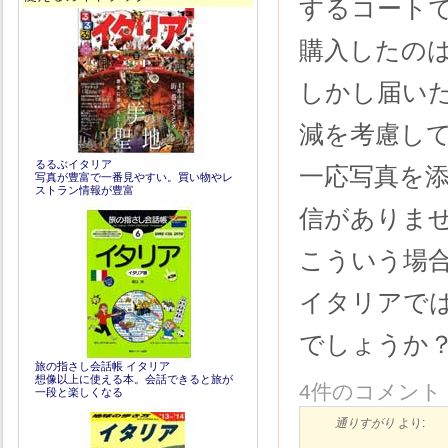
するコート
購入したの
しかし届い
減を考慮し
るるぶイタリア
一応写真を
写真が豊富で一番見やすい。買い物やレ
ストラン情報が豊富
信がありま
こういう場
イタリアで
でしょうか
旅の指さし会話帳 イタリア
想像以上に使える本。会話できると旅が
4件のコメント
一段と楽しくなる
通りすがり
より: