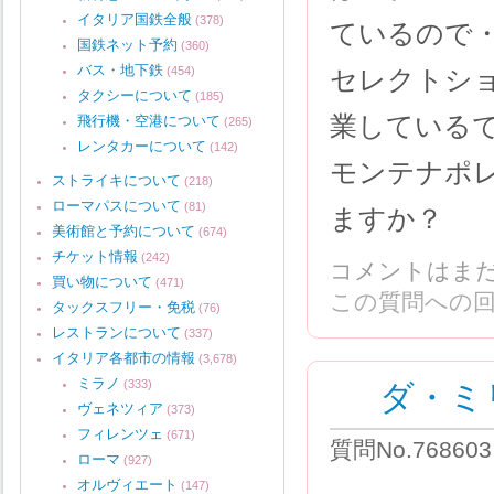
イタリア国鉄全般
(378)
ているので
国鉄ネット予約
(360)
バス・地下鉄
(454)
セレクトシ
タクシーについて
(185)
業している
飛行機・空港について
(265)
レンタカーについて
(142)
モンテナポ
ストライキについて
(218)
ローマパスについて
(81)
ますか？
美術館と予約について
(674)
チケット情報
(242)
コメントはま
買い物について
(471)
この質問への
タックスフリー・免税
(76)
レストランについて
(337)
イタリア各都市の情報
(3,678)
ダ・ミ
ミラノ
(333)
ヴェネツィア
(373)
フィレンツェ
(671)
質問No.76860
ローマ
(927)
オルヴィエート
(147)