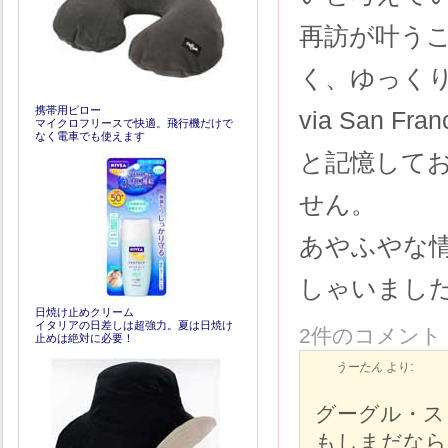
再訪が叶う
く、ゆっく
携帯用ピロー
via San
マイクロフリースで快適。飛行機だけで
なく電車でも使えます
と記憶して
せん。
あやふやな
しゃいまし
日焼け止めクリーム
イタリアの日差しは超強力。夏は日焼け
2件のコメント
止めは絶対に必要！
うーたん
より:
グーグル・ス
もしまだなら