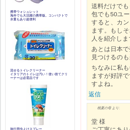
送料だけでも
携帯ウォシュレット
包でも50ユ
海外でも大活躍の携帯版。コンパクトで
水量もあり超便利
すると、カン
ます。もしそ
人を紹介しま
あとは日本で
見つけるのも
ちなみに私も
流せるトイレクリーナー
イタリアのトイレは汚い！使い捨てクリ
ますが好評で
ーナーは必需品です
すよね。
返信
桃夏の母
より:
堂 様
ご丁寧にあり
旅行用虫よけスプレー