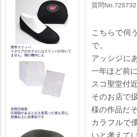
質問No.72573
こちらで伺
で。
携帯スリッパ
イタリアのホテルにはスリッパが付いて
ません。飛行機内にも
アッシジに
一年ほど前
スコ聖堂付
そのお店で
様の作品だ
衣類圧縮袋
圧縮袋があるとお土産買った後も安心。
想像以上に効果的です
カラフルで
いと考えて