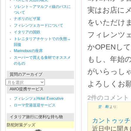
ソレント～アマルフィ線のバスに
実はお店に
ついて
ナポリのピザ屋
をいただけ
フィレンツェカードについて
イタリアの国鉄
フィレンツェ
トレニタリアチケットでの失態→
回復
かOPENし
Marinobusの座席
もし、年始
スーパーで買える食材でオススメ
のもの
がいらっし
質問のアーカイブ
質
よろしくお
問
AMO提携サービス
の
ア
2件のコメント
フィレンツェHotel Executive
ー
ローマ空港送迎サービス
カ
堂 剛
より:
イ
ブ
イタリア旅行に便利な持ち物
カントゥッチ
防犯対策グッズ
近日中に聞き