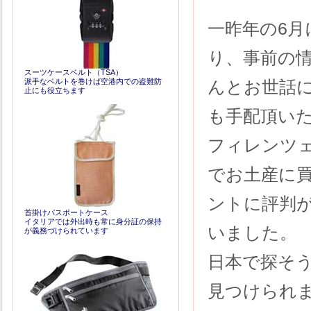
一昨年の6
り、事前の
スーツケースベルト（TSA）
派手なベルトを巻けば空港内での盗難防
んとお世話
止にも役立ちます
も手配頂い
フィレンツ
でお土産に
ントに評判
首掛けパスポートケース
イタリアでは外出時も常に身分証の保持
いました。
が義務づけられています
日本で探そ
見つけられ