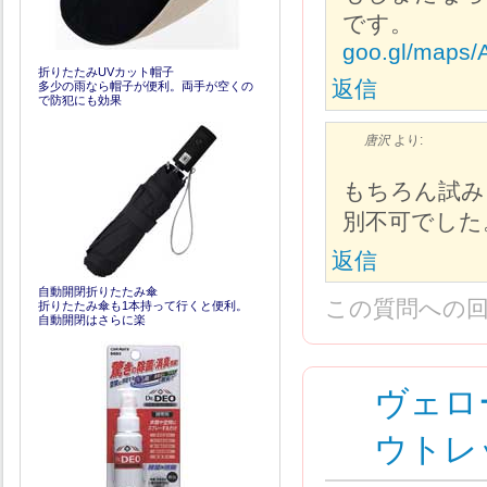
です。
goo.gl/maps
折りたたみUVカット帽子
返信
多少の雨なら帽子が便利。両手が空くの
で防犯にも効果
唐沢
より:
もちろん試み
別不可でした
返信
自動開閉折りたたみ傘
この質問への
折りたたみ傘も1本持って行くと便利。
自動開閉はさらに楽
ヴェロ
ウトレ