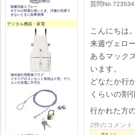
質問No.72353
除菌消臭スプレー
ホテルの部屋が臭いとき、洋服が洗濯で
きないときに効果発揮
デジタル機器・家電
こんにちは
来週ヴェロー
あるマック
います。
海外旅行用変換プラグ
イタリアのコンセント形状はＣ型。デジ
どなたか行
カメの充電に不可欠
くらいの割
行かれた方
2件のコメント
匿名
より: