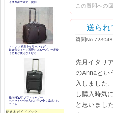
イズ豊富で頑丈・便利
この質問への
送られ
質問No.72304
ネオプロ 横型キャリーバッグ
超静音タイヤで石畳もスムーズ。一度使
うと他が使えなくなる
先月イタリ
のAnnaと
入しました
し購入時気
機内持込可 ソフトキャリー
ポケットや小物入れも使い安く設計され
と思いました
ている
使えるガイドブック