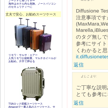
ノートＰＣ用ワイヤー
海外はホテル内も危険。ノートパソコン
のセキュリティーに
Diffusion
丈夫で安心、お勧めスーツケース
注意事項です
(MaxMara,W
Marella,iB
のタグ無しで
参考にサイト
くわかると思
リモワ・サルサ・エアー
it.diffusionet
人気リモワが超軽量。マルチホイールが
お勧め。片手で押せる
返信
よしこ
より:
ご丁寧な説明
とても参考に
返信
TSAロック搭載スーツケース
Amazonで一番人気のスーツケース。サ