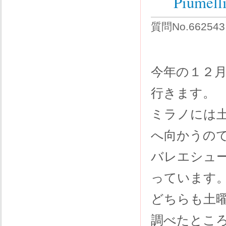
Pium
質問No.66254
今年の１２
行きます。
ミラノには
へ向かうの
バレエシューズ
っています
どちらも土
調べたところL