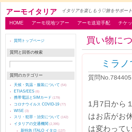
アーモイタリア
イタリアを楽しもう♡旅をサポー
HOME
アーモ現地ツアー
アーモ送迎手配
チケ
買い物に
質問トップページ
質問と回答の検索
ミラノ
質問のカテゴリー
質問No.78440
天候・気温・服装について
(54)
ETIAS/EES
(6)
携帯電話とSIMカード
(179)
1月7日から
コロナウイルス COVID-19
(77)
WISE
(3)
はお店がお
スリ・犯罪・治安について
(142)
イタリアの交通機関
(2,395)
は変わって
新特急 ITALO イタロ
(137)