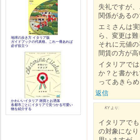
失礼ですが、
関係があるの
エミさんは実
ら、変更は難
地球の歩き方 イタリア版
ガイドブックの代表格。これ一冊あれば
それに元値の
必ず役立つ
間賃の方が高
イタリアでは
か？と書かれ
ってあきら
返信
かわいいイタリア 雑貨とお洒落
各都市ごとにイタリアで見つかる可愛い
KY
より:
物を紹介する
イタリアでも
の対象になり
思いますが、