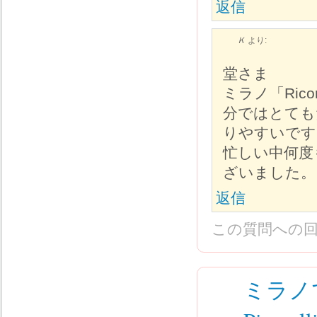
返信
Ｋ
より:
堂さま
ミラノ「Rico
分ではとても
りやすいです
忙しい中何度
ざいました。
返信
この質問への
ミラノで